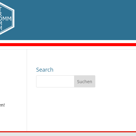
Search
en!